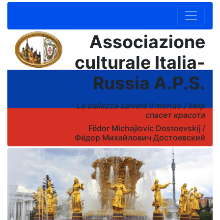
Associazione
culturale Italia-
Russia A.P.S.
La bellezza salverà il mondo /
Мир
спасет красота
Fëdor Michajlovic Dostoevskij /
Фёдор Михайлович Достоевский